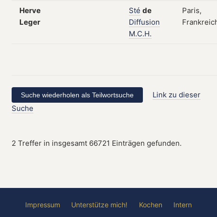
Herve
Sté
de
Paris,
Leger
Diffusion
Frankreic
M.C.H.
Link zu dieser
Suche
2 Treffer in insgesamt 66721 Einträgen gefunden.
Impressum
Unterstütze mich!
Kochen
Intern