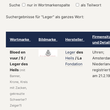
Suche
nur in Wortmarkenspalte
als Teilwort
Suchergebnisse für "Leger" als ganzes Wort:
Firmensit
Wortmarke
Bildmarke
Hersteller
und Detai
Bloed en
Leger
des
Uhren;
vuur / S /
Heils
/
La
Amsterda
Leger des
Fondation
Niederlan
Heils
registriert
(mit
am 21.2.1
Banner,
Krone, Kreis
mit Zacken,
gekreuzte
Schwerter?
Zeiger?)