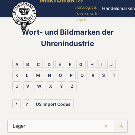
The
horological
Handelsmarken
trade mark
index
Wort- und Bildmarken der
Uhrenindustrie
A
B
C
D
E
F
G
H
I
J
K
L
M
N
O
P
Q
R
S
T
U
V
W
X
Y
Z
*
?
US Import Codes
×
🔍