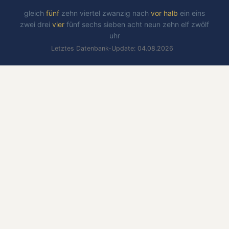
gleich
fünf
zehn
viertel
zwanzig
nach
vor
halb
ein
eins
zwei
drei
vier
fünf
sechs
sieben
acht
neun
zehn
elf
zwölf
uhr
Letztes Datenbank-Update: 04.08.2026