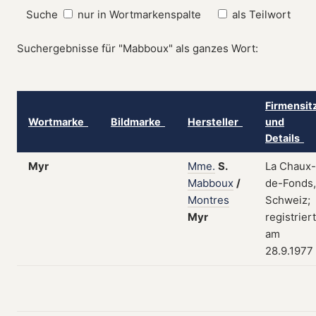
Suche
nur in Wortmarkenspalte
als Teilwort
Suchergebnisse für "Mabboux" als ganzes Wort:
Firmensit
Wortmarke
Bildmarke
Hersteller
und
Details
Myr
Mme.
S.
La Chaux-
Mabboux
/
de-Fonds,
Montres
Schweiz;
Myr
registriert
am
28.9.1977