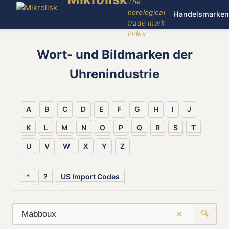
The
horological
Handelsmarken
trade mark
index
Wort- und Bildmarken der
Uhrenindustrie
A
B
C
D
E
F
G
H
I
J
K
L
M
N
O
P
Q
R
S
T
U
V
W
X
Y
Z
*
?
US Import Codes
×
🔍