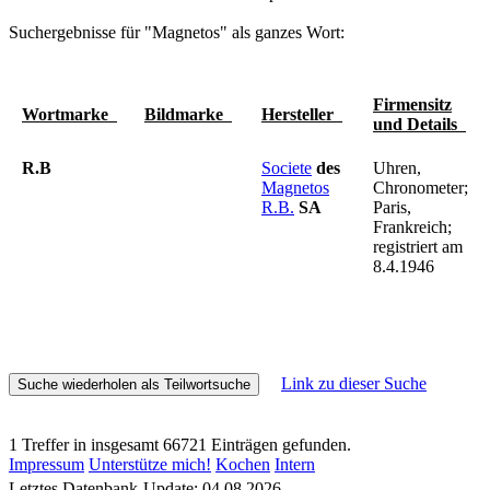
Suchergebnisse für "Magnetos" als ganzes Wort:
Firmensitz
Wortmarke
Bildmarke
Hersteller
und Details
R.B
Societe
des
Uhren,
Magnetos
Chronometer;
R.B.
SA
Paris,
Frankreich;
registriert am
8.4.1946
Link zu dieser Suche
1 Treffer in insgesamt 66721 Einträgen gefunden.
Impressum
Unterstütze mich!
Kochen
Intern
Letztes Datenbank-Update: 04.08.2026