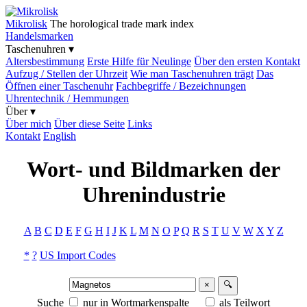
Mikrolisk
The horological trade mark index
Handelsmarken
Taschenuhren ▾
Altersbestimmung
Erste Hilfe für Neulinge
Über den ersten Kontakt
Aufzug / Stellen der Uhrzeit
Wie man Taschenuhren trägt
Das
Öffnen einer Taschenuhr
Fachbegriffe / Bezeichnungen
Uhrentechnik / Hemmungen
Über ▾
Über mich
Über diese Seite
Links
Kontakt
English
Wort- und Bildmarken der
Uhrenindustrie
A
B
C
D
E
F
G
H
I
J
K
L
M
N
O
P
Q
R
S
T
U
V
W
X
Y
Z
*
?
US Import Codes
×
🔍
Suche
nur in Wortmarkenspalte
als Teilwort