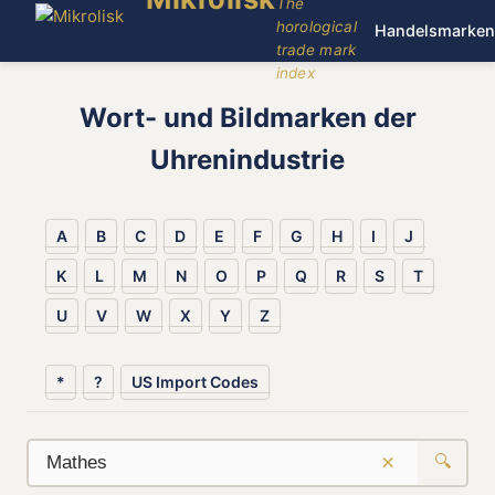
The
horological
Handelsmarken
trade mark
index
Wort- und Bildmarken der
Uhrenindustrie
A
B
C
D
E
F
G
H
I
J
K
L
M
N
O
P
Q
R
S
T
U
V
W
X
Y
Z
*
?
US Import Codes
×
🔍