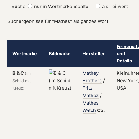
Suche
nur in Wortmarkenspalte
als Teilwort
Suchergebnisse für "Mathes" als ganzes Wort:
Firmensit
Wortmarke
Bildmarke
Hersteller
und
Details
B & C
Mathey
Kleinuhre
(im
Brothers
/
New York,
Schild mit
Fritz
USA
Kreuz)
Mathez
/
Mathes
Watch
Co.