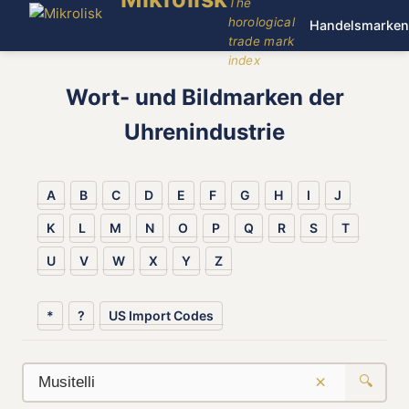
The
horological
Handelsmarken
trade mark
index
Wort- und Bildmarken der
Uhrenindustrie
A
B
C
D
E
F
G
H
I
J
K
L
M
N
O
P
Q
R
S
T
U
V
W
X
Y
Z
*
?
US Import Codes
×
🔍