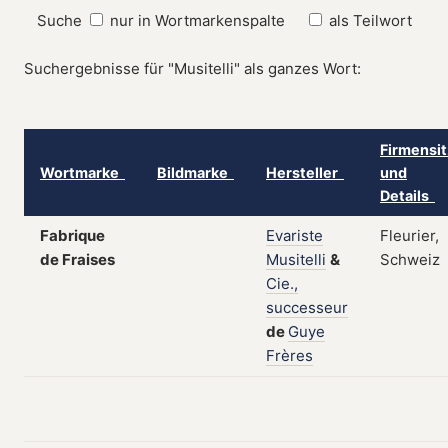
Suche
nur in Wortmarkenspalte
als Teilwort
Suchergebnisse für "Musitelli" als ganzes Wort:
Firmensit
Wortmarke
Bildmarke
Hersteller
und
Details
Fabrique
Evariste
Fleurier,
de Fraises
Musitelli
&
Schweiz
Cie.,
successeur
de
Guye
Frères