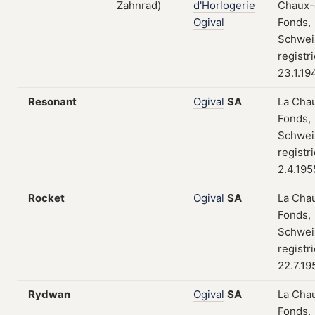
d'Horlogerie
Chaux-
Ogival
Fonds,
Schwei
registr
23.1.19
Resonant
Ogival
SA
La Cha
Fonds,
Schwei
registr
2.4.195
Rocket
Ogival
SA
La Cha
Fonds,
Schwei
registr
22.7.19
Rydwan
Ogival
SA
La Cha
Fonds,