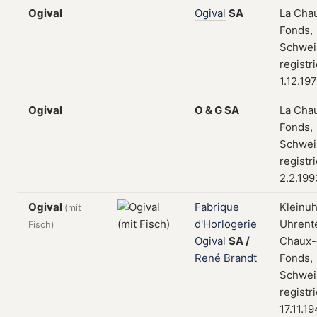
Ogival
Ogival
SA
La Cha
Fonds,
Schwei
registr
1.12.19
Ogival
O
&
G
SA
La Cha
Fonds,
Schwei
registr
2.2.199
Ogival
Fabrique
Kleinuh
(mit
d'Horlogerie
Uhrente
Fisch)
Ogival
SA
/
Chaux-
René
Brandt
Fonds,
Schwei
registr
17.11.1