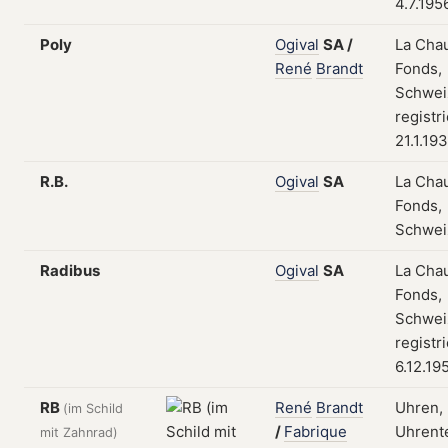
4.7.195
Poly
Ogival
SA
/
La Cha
René
Brandt
Fonds,
Schwei
registr
21.1.19
R.B.
Ogival
SA
La Cha
Fonds,
Schwei
Radibus
Ogival
SA
La Cha
Fonds,
Schwei
registr
6.12.19
RB
René
Brandt
Uhren,
(im Schild
/
Fabrique
Uhrente
mit Zahnrad)