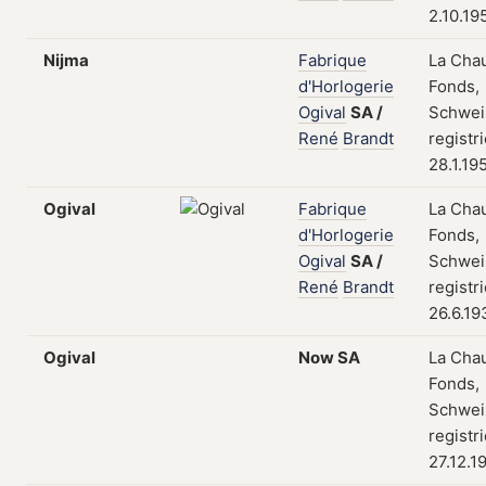
2.10.19
Nijma
Fabrique
La Cha
d'Horlogerie
Fonds,
Ogival
SA
/
Schwei
René
Brandt
registr
28.1.19
Ogival
Fabrique
La Cha
d'Horlogerie
Fonds,
Ogival
SA
/
Schwei
René
Brandt
registr
26.6.19
Ogival
Now
SA
La Cha
Fonds,
Schwei
registr
27.12.1