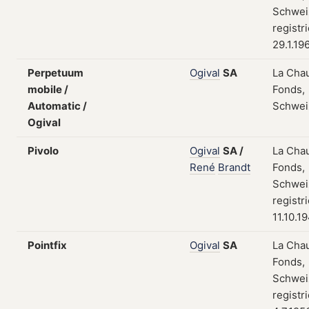
Schwei
registr
29.1.19
Perpetuum
Ogival
SA
La Cha
mobile /
Fonds,
Automatic /
Schwei
Ogival
Pivolo
Ogival
SA
/
La Cha
René
Brandt
Fonds,
Schwei
registr
11.10.1
Pointfix
Ogival
SA
La Cha
Fonds,
Schwei
registr