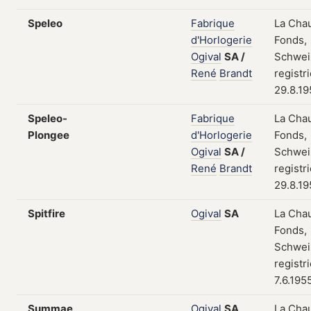
Speleo
Fabrique
La Cha
d'Horlogerie
Fonds,
Ogival
SA
/
Schwei
René
Brandt
registr
29.8.19
Speleo-
Fabrique
La Cha
Plongee
d'Horlogerie
Fonds,
Ogival
SA
/
Schwei
René
Brandt
registr
29.8.19
Spitfire
Ogival
SA
La Cha
Fonds,
Schwei
registr
7.6.195
Summae
Ogival
SA
La Cha