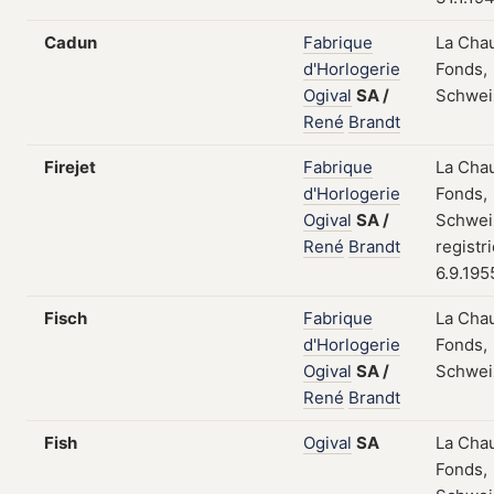
Cadun
Fabrique
La Cha
d'Horlogerie
Fonds,
Ogival
SA
/
Schwei
René
Brandt
Firejet
Fabrique
La Cha
d'Horlogerie
Fonds,
Ogival
SA
/
Schwei
René
Brandt
registr
6.9.195
Fisch
Fabrique
La Cha
d'Horlogerie
Fonds,
Ogival
SA
/
Schwei
René
Brandt
Fish
Ogival
SA
La Cha
Fonds,