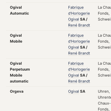
Ogival
Fabrique
La Cha
Automatic
d'Horlogerie
Fonds,
Ogival
SA
/
Schwei
René
Brandt
Ogival
Fabrique
La Cha
Mobile
d'Horlogerie
Fonds,
Ogival
SA
/
Schwei
René
Brandt
Ogival
Fabrique
La Cha
Perpetuum
d'Horlogerie
Fonds,
Mobile
Ogival
SA
/
Schwei
automatic
René
Brandt
Orgeva
Ogival
SA
Uhren,
Uhrente
Chaux-
Fonds,