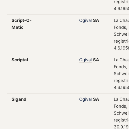
registr
4.6.195
Script-O-
Ogival
SA
La Cha
Matic
Fonds,
Schwei
registr
4.6.195
Scriptal
Ogival
SA
La Cha
Fonds,
Schwei
registr
4.6.195
Sigand
Ogival
SA
La Cha
Fonds,
Schwei
registr
30.9.1