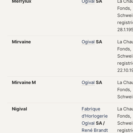
Merrylux
Ogival
SA
La Cha
Fonds,
Schwei
registr
28.1.19
Mirvaine
Ogival
SA
La Cha
Fonds,
Schwei
registr
22.10.1
Mirvaine M
Ogival
SA
La Cha
Fonds,
Schwei
Nigival
Fabrique
La Cha
d'Horlogerie
Fonds,
Ogival
SA
/
Schwei
René
Brandt
registr