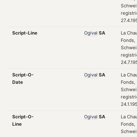
Schwei
registr
27.4.19
Script-Line
Ogival
SA
La Cha
Fonds,
Schwei
registr
24.7.19
Script-O-
Ogival
SA
La Cha
Date
Fonds,
Schwei
registr
24.1.19
Script-O-
Ogival
SA
La Cha
Line
Fonds,
Schwei