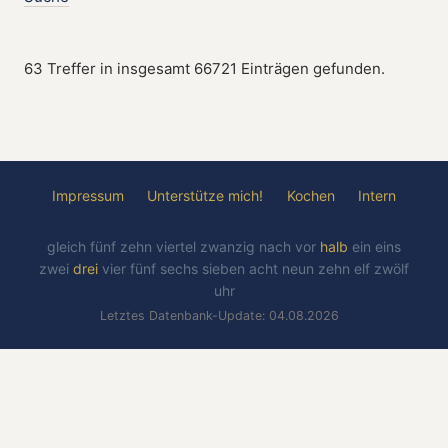
63 Treffer in insgesamt 66721 Einträgen gefunden.
Impressum
Unterstütze mich!
Kochen
Intern
gleich
fünf
zehn
viertel
zwanzig
nach
vor
halb
ein
eins
zwei
drei
vier
fünf
sechs
sieben
acht
neun
zehn
elf
zwölf
uhr
Letztes Datenbank-Update: 04.08.2026