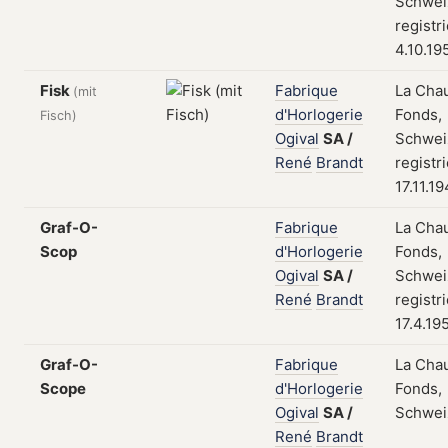
Schwei
registr
4.10.19
Fisk
Fabrique
La Cha
(mit
d'Horlogerie
Fonds,
Fisch)
Ogival
SA
/
Schwei
René
Brandt
registr
17.11.1
Graf-O-
Fabrique
La Cha
Scop
d'Horlogerie
Fonds,
Ogival
SA
/
Schwei
René
Brandt
registr
17.4.19
Graf-O-
Fabrique
La Cha
Scope
d'Horlogerie
Fonds,
Ogival
SA
/
Schwei
René
Brandt