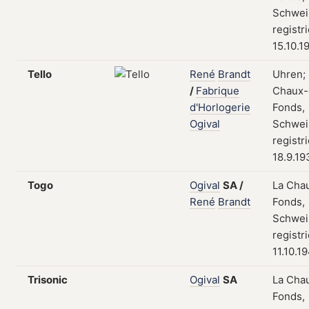
Schwei
registr
15.10.1
Tello
René
Brandt
Uhren; 
/
Fabrique
Chaux-
d'Horlogerie
Fonds,
Ogival
Schwei
registr
18.9.19
Togo
Ogival
SA
/
La Cha
René
Brandt
Fonds,
Schwei
registr
11.10.1
Trisonic
Ogival
SA
La Cha
Fonds,