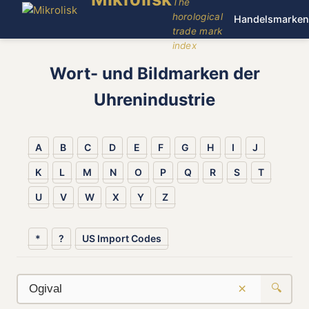
The
horological
Handelsmarken
trade mark
index
Wort- und Bildmarken der
Uhrenindustrie
A
B
C
D
E
F
G
H
I
J
K
L
M
N
O
P
Q
R
S
T
U
V
W
X
Y
Z
*
?
US Import Codes
×
🔍