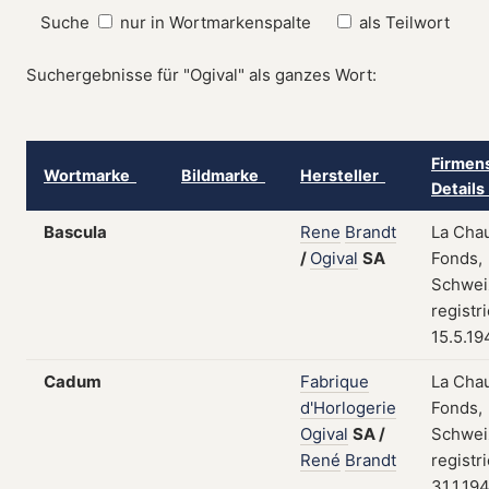
Suche
nur in Wortmarkenspalte
als Teilwort
Suchergebnisse für "Ogival" als ganzes Wort:
Firmens
Wortmarke
Bildmarke
Hersteller
Detail
Bascula
Rene
Brandt
La Cha
/
Ogival
SA
Fonds,
Schwei
registr
15.5.19
Cadum
Fabrique
La Cha
d'Horlogerie
Fonds,
Ogival
SA
/
Schwei
René
Brandt
registr
31.1.19