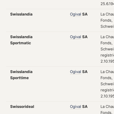
25.6.1
Swisslandia
Ogival
SA
La Cha
Fonds,
Schwei
Swisslandia
Ogival
SA
La Cha
Sportmatic
Fonds,
Schwei
registr
2.10.19
Swisslandia
Ogival
SA
La Cha
Sporttime
Fonds,
Schwei
registr
2.10.19
Swissorideal
Ogival
SA
La Cha
Fonds,