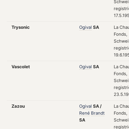
Schwei
registr
17.5.19
Trysonic
Ogival
SA
La Cha
Fonds,
Schwei
registr
19.6.19
Vascolet
Ogival
SA
La Cha
Fonds,
Schwei
registr
23.5.1
Zazou
Ogival
SA
/
La Cha
René
Brandt
Fonds,
SA
Schwei
registr