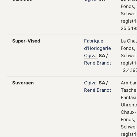
Fonds,
Schwei
registr
25.5.1
Super-Vised
Fabrique
La Cha
d'Horlogerie
Fonds,
Ogival
SA
/
Schwei
René
Brandt
registr
12.4.19
Suveraen
Ogival
SA
/
Armban
René
Brandt
Tasche
Fantasi
Uhrente
Chaux-
Fonds,
Schwei
registr