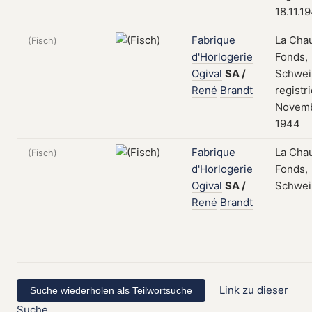
18.11.1
Fabrique
La Cha
(Fisch)
d'Horlogerie
Fonds,
Ogival
SA
/
Schwei
René
Brandt
registr
Novem
1944
Fabrique
La Cha
(Fisch)
d'Horlogerie
Fonds,
Ogival
SA
/
Schwei
René
Brandt
Link zu dieser
Suche