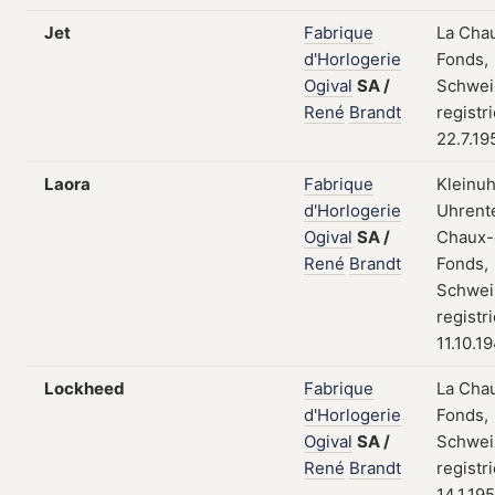
Jet
Fabrique
La Cha
d'Horlogerie
Fonds,
Ogival
SA
/
Schwei
René
Brandt
registr
22.7.19
Laora
Fabrique
Kleinuh
d'Horlogerie
Uhrente
Ogival
SA
/
Chaux-
René
Brandt
Fonds,
Schwei
registr
11.10.1
Lockheed
Fabrique
La Cha
d'Horlogerie
Fonds,
Ogival
SA
/
Schwei
René
Brandt
registr
14.1.19