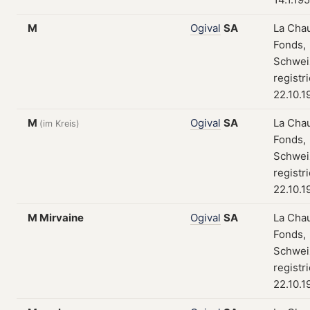
M
Ogival
SA
La Cha
Fonds,
Schwei
registr
22.10.1
M
Ogival
SA
La Cha
(im Kreis)
Fonds,
Schwei
registr
22.10.1
M Mirvaine
Ogival
SA
La Cha
Fonds,
Schwei
registr
22.10.1