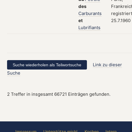
des
Frankreic
Carburants
registrier
et
25.7.1960
Lubrifiants
Link zu dieser
Suche
2 Treffer in insgesamt 66721 Einträgen gefunden.
Impressum
Unterstütze mich!
Kochen
Intern