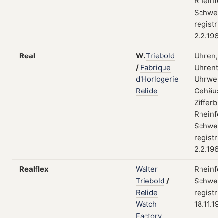
Rheinf
Schwei
registr
2.2.19
Real
W.
Triebold
Uhren,
/
Fabrique
Uhrent
d'Horlogerie
Uhrwe
Relide
Gehäu
Zifferb
Rheinf
Schwei
registr
2.2.19
Realflex
Walter
Rheinf
Triebold
/
Schwei
Relide
registr
Watch
18.11.1
Factory