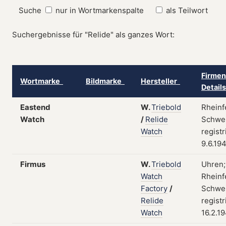
Suche
nur in Wortmarkenspalte
als Teilwort
Suchergebnisse für "Relide" als ganzes Wort:
Firmen
Wortmarke
Bildmarke
Hersteller
Detail
Eastend
W.
Triebold
Rheinf
Watch
/
Relide
Schwei
Watch
registr
9.6.19
Firmus
W.
Triebold
Uhren;
Watch
Rheinf
Factory
/
Schwei
Relide
registr
Watch
16.2.1