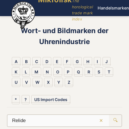
The
horological
Handelsmarken
trade mark
index
Wort- und Bildmarken der
Uhrenindustrie
A
B
C
D
E
F
G
H
I
J
K
L
M
N
O
P
Q
R
S
T
U
V
W
X
Y
Z
*
?
US Import Codes
×
🔍