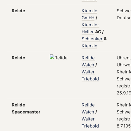
Relide
Kienzle
Schwe
GmbH
/
Deutsc
Kienzle-
Haller
AG
/
Schlenker
&
Kienzle
Relide
Relide
Uhren,
Watch
/
Uhrwe
Walter
Rheinf
Triebold
Schwei
registr
25.9.1
Relide
Relide
Rheinf
Spacemaster
Watch
/
Schwei
Walter
registr
Triebold
8.7.19