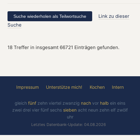
Link zu dieser
Suche
18 Treffer in insgesamt 66721 Einträgen gefunden.
Impressum
Unterstütze mich!
Kochen
Intern
gleich
fünf
zehn
viertel
zwanzig
nach
vor
halb
ein
eins
zwei
drei
vier
fünf
sechs
sieben
acht
neun
zehn
elf
zwölf
uhr
Letztes Datenbank-Update: 04.08.2026