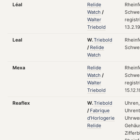
Léal
Relide
Rheinf
Watch
/
Schwei
Walter
registr
Triebold
13.2.1
Leal
W.
Triebold
Rheinf
/
Relide
Schwe
Watch
Mexa
Relide
Rheinf
Watch
/
Schwei
Walter
registr
Triebold
15.12.
Reaflex
W.
Triebold
Uhren,
/
Fabrique
Uhrent
d'Horlogerie
Uhrwe
Relide
Gehäu
Zifferb