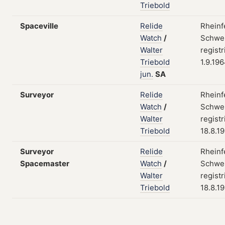
Triebold
Spaceville
Relide
Rheinf
Watch
/
Schwei
Walter
registr
Triebold
1.9.19
jun.
SA
Surveyor
Relide
Rheinf
Watch
/
Schwei
Walter
registr
Triebold
18.8.1
Surveyor
Relide
Rheinf
Spacemaster
Watch
/
Schwei
Walter
registr
Triebold
18.8.1