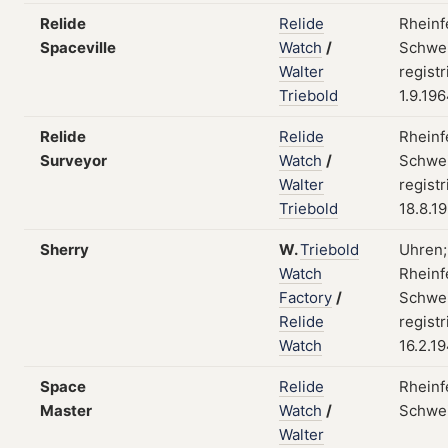
Relide
Relide
Rheinf
Spaceville
Watch
/
Schwei
Walter
registr
Triebold
1.9.19
Relide
Relide
Rheinf
Surveyor
Watch
/
Schwei
Walter
registr
Triebold
18.8.1
Sherry
W.
Triebold
Uhren;
Watch
Rheinf
Factory
/
Schwei
Relide
registr
Watch
16.2.1
Space
Relide
Rheinf
Master
Watch
/
Schwe
Walter