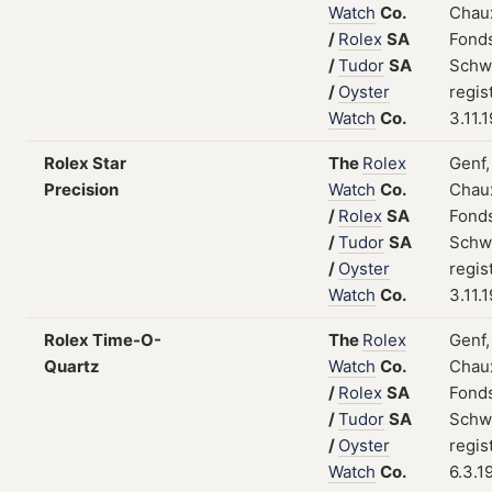
Watch
Co.
Chau
/
Rolex
SA
Fonds
/
Tudor
SA
Schw
/
Oyster
regis
Watch
Co.
3.11.
Rolex Star
The
Rolex
Genf,
Precision
Watch
Co.
Chau
/
Rolex
SA
Fonds
/
Tudor
SA
Schw
/
Oyster
regis
Watch
Co.
3.11.
Rolex Time-O-
The
Rolex
Genf,
Quartz
Watch
Co.
Chau
/
Rolex
SA
Fonds
/
Tudor
SA
Schw
/
Oyster
regis
Watch
Co.
6.3.1