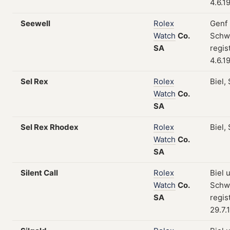
4.6.1
Seewell
Rolex
Genf 
Watch
Co.
Schw
SA
regis
4.6.1
Sel Rex
Rolex
Biel,
Watch
Co.
SA
Sel Rex Rhodex
Rolex
Biel,
Watch
Co.
SA
Silent Call
Rolex
Biel 
Watch
Co.
Schw
SA
regis
29.7.