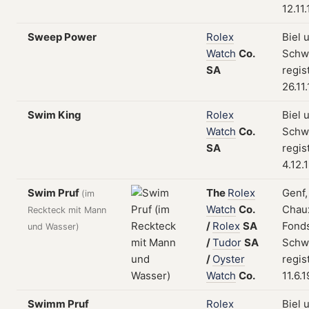
12.11
Sweep Power
Rolex
Biel 
Watch
Co.
Schw
SA
regis
26.11
Swim King
Rolex
Biel 
Watch
Co.
Schw
SA
regis
4.12.
Swim Pruf
The
Rolex
Genf,
(im
Watch
Co.
Chau
Reckteck mit Mann
/
Rolex
SA
Fonds
und Wasser)
/
Tudor
SA
Schw
/
Oyster
regis
Watch
Co.
11.6.
Swimm Pruf
Rolex
Biel 