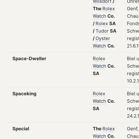
Wilsdorf
/
Uhren
The
Rolex
Genf,
Watch
Co.
Chau
/
Rolex
SA
Fonds
/
Tudor
SA
Schw
/
Oyster
regis
Watch
Co.
21.6.
Space-Dweller
Rolex
Biel 
Watch
Co.
Schw
SA
regis
10.2.
Spaceking
Rolex
Biel 
Watch
Co.
Schw
SA
regis
24.2.
Special
The
Rolex
Genf,
Watch
Co.
Chau