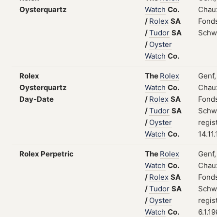
Oysterquartz
Watch
Co.
Chau
/
Rolex
SA
Fonds
/
Tudor
SA
Schw
/
Oyster
Watch
Co.
Rolex
The
Rolex
Genf,
Oysterquartz
Watch
Co.
Chau
Day-Date
/
Rolex
SA
Fonds
/
Tudor
SA
Schw
/
Oyster
regis
Watch
Co.
14.11
Rolex Perpetric
The
Rolex
Genf,
Watch
Co.
Chau
/
Rolex
SA
Fonds
/
Tudor
SA
Schw
/
Oyster
regis
Watch
Co.
6.1.1