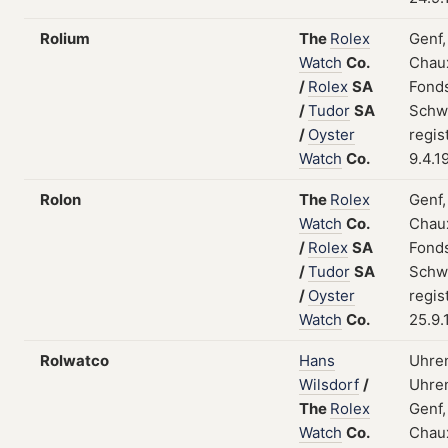
Rolium
The
Rolex
Genf,
Watch
Co.
Chau
/
Rolex
SA
Fonds
/
Tudor
SA
Schw
/
Oyster
regis
Watch
Co.
9.4.1
Rolon
The
Rolex
Genf,
Watch
Co.
Chau
/
Rolex
SA
Fonds
/
Tudor
SA
Schw
/
Oyster
regis
Watch
Co.
25.9.
Rolwatco
Hans
Uhre
Wilsdorf
/
Uhren
The
Rolex
Genf,
Watch
Co.
Chau