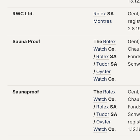
13.12
RWC Ltd.
Rolex
SA
Genf,
Montres
regis
2.8.1
Sauna Proof
The
Rolex
Genf,
Watch
Co.
Chau
/
Rolex
SA
Fonds
/
Tudor
SA
Schw
/
Oyster
Watch
Co.
Saunaproof
The
Rolex
Genf,
Watch
Co.
Chau
/
Rolex
SA
Fonds
/
Tudor
SA
Schw
/
Oyster
regis
Watch
Co.
1.12.