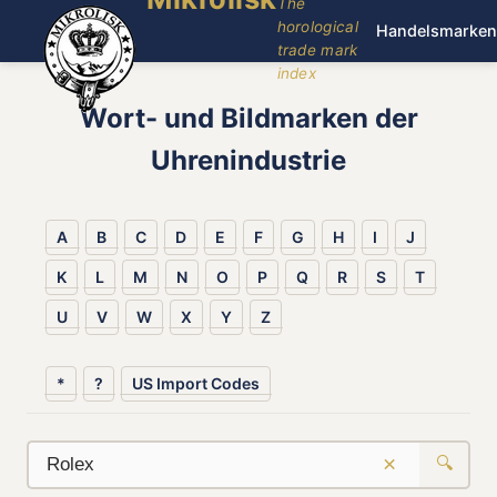
The
horological
Handelsmarken
trade mark
index
Wort- und Bildmarken der
Uhrenindustrie
A
B
C
D
E
F
G
H
I
J
K
L
M
N
O
P
Q
R
S
T
U
V
W
X
Y
Z
*
?
US Import Codes
×
🔍