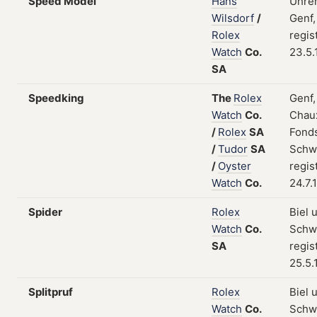
Speed Model
Hans
Uhren
Wilsdorf
/
Genf,
Rolex
regis
Watch
Co.
23.5.
SA
Speedking
The
Rolex
Genf,
Watch
Co.
Chau
/
Rolex
SA
Fonds
/
Tudor
SA
Schw
/
Oyster
regis
Watch
Co.
24.7.
Spider
Rolex
Biel 
Watch
Co.
Schw
SA
regis
25.5.
Splitpruf
Rolex
Biel 
Watch
Co.
Schw