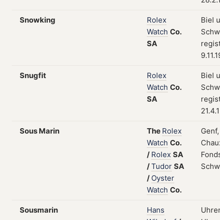
Snowking
Rolex
Biel 
Watch
Co.
Schw
SA
regis
9.11.
Snugfit
Rolex
Biel 
Watch
Co.
Schw
SA
regis
21.4.
Sous Marin
The
Rolex
Genf,
Watch
Co.
Chau
/
Rolex
SA
Fonds
/
Tudor
SA
Schw
/
Oyster
Watch
Co.
Sousmarin
Hans
Uhre