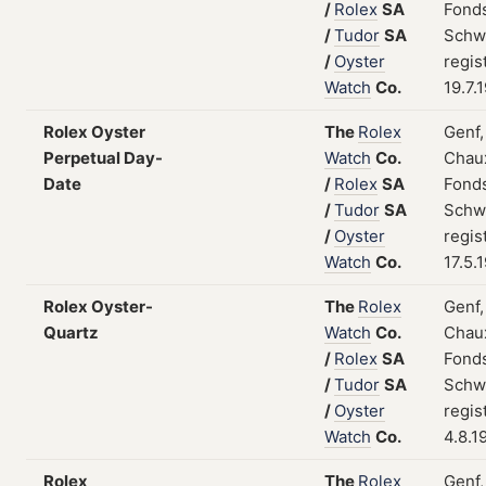
/
Rolex
SA
Fonds
/
Tudor
SA
Schw
/
Oyster
regis
Watch
Co.
19.7.
Rolex Oyster
The
Rolex
Genf,
Perpetual Day-
Watch
Co.
Chau
Date
/
Rolex
SA
Fonds
/
Tudor
SA
Schw
/
Oyster
regis
Watch
Co.
17.5.
Rolex Oyster-
The
Rolex
Genf,
Quartz
Watch
Co.
Chau
/
Rolex
SA
Fonds
/
Tudor
SA
Schw
/
Oyster
regis
Watch
Co.
4.8.1
Rolex
The
Rolex
Genf,