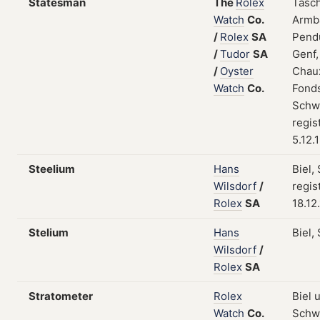
Statesman
The
Rolex
Tasc
Watch
Co.
Armb
/
Rolex
SA
Pend
/
Tudor
SA
Genf,
/
Oyster
Chau
Watch
Co.
Fonds
Schw
regis
5.12.
Steelium
Hans
Biel,
Wilsdorf
/
regis
Rolex
SA
18.12
Stelium
Hans
Biel,
Wilsdorf
/
Rolex
SA
Stratometer
Rolex
Biel 
Watch
Co.
Schw