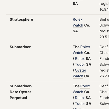
SA
regis
16.9.
Stratosphere
Rolex
Biel 
Watch
Co.
Schw
SA
regis
29.5.
Submariner
The
Rolex
Genf,
Watch
Co.
Chau
/
Rolex
SA
Fonds
/
Tudor
SA
Schw
/
Oyster
regis
Watch
Co.
26.2.
Submariner-
The
Rolex
Genf,
Date Oyster
Watch
Co.
Chau
Perpetual
/
Rolex
SA
Fonds
/
Tudor
SA
Schw