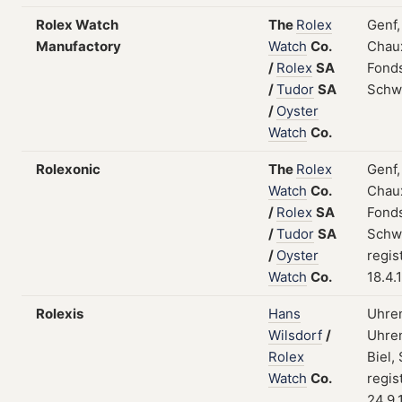
Rolex Watch
The
Rolex
Genf,
Manufactory
Watch
Co.
Chau
/
Rolex
SA
Fonds
/
Tudor
SA
Schw
/
Oyster
Watch
Co.
Rolexonic
The
Rolex
Genf,
Watch
Co.
Chau
/
Rolex
SA
Fonds
/
Tudor
SA
Schw
/
Oyster
regis
Watch
Co.
18.4.
Rolexis
Hans
Uhre
Wilsdorf
/
Uhren
Rolex
Biel,
Watch
Co.
regis
24.9.