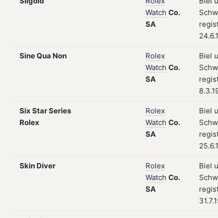
Silgold
Rolex
Biel 
Watch
Co.
Schw
SA
regis
24.6.
Sine Qua Non
Rolex
Biel 
Watch
Co.
Schw
SA
regis
8.3.1
Six Star Series
Rolex
Biel 
Rolex
Watch
Co.
Schw
SA
regis
25.6.
Skin Diver
Rolex
Biel 
Watch
Co.
Schw
SA
regis
31.7.