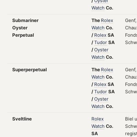
/
Oyster
Watch
Co.
Submariner
The
Rolex
Genf,
Oyster
Watch
Co.
Chau
Perpetual
/
Rolex
SA
Fonds
/
Tudor
SA
Schw
/
Oyster
Watch
Co.
Superperpetual
The
Rolex
Genf,
Watch
Co.
Chau
/
Rolex
SA
Fonds
/
Tudor
SA
Schw
/
Oyster
Watch
Co.
Sveltline
Rolex
Biel 
Watch
Co.
Schw
SA
regis