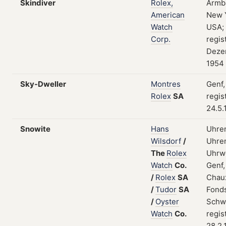
Skindiver
Rolex,
Armb
American
New 
Watch
USA;
Corp.
regis
Deze
1954
Sky-Dweller
Montres
Genf,
Rolex
SA
regis
24.5.
Snowite
Hans
Uhre
Wilsdorf
/
Uhren
The
Rolex
Uhrw
Watch
Co.
Genf,
/
Rolex
SA
Chau
/
Tudor
SA
Fonds
/
Oyster
Schw
Watch
Co.
regis
28.2.