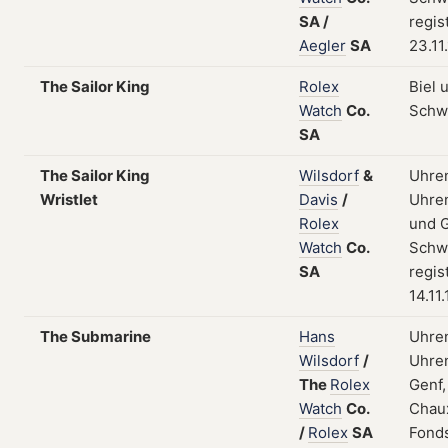
SA
/
regis
Aegler
SA
23.11
The Sailor King
Rolex
Biel 
Watch
Co.
Schw
SA
The Sailor King
Wilsdorf
&
Uhre
Wristlet
Davis
/
Uhren
Rolex
und G
Watch
Co.
Schw
SA
regis
14.11
The Submarine
Hans
Uhre
Wilsdorf
/
Uhren
The
Rolex
Genf,
Watch
Co.
Chau
/
Rolex
SA
Fonds