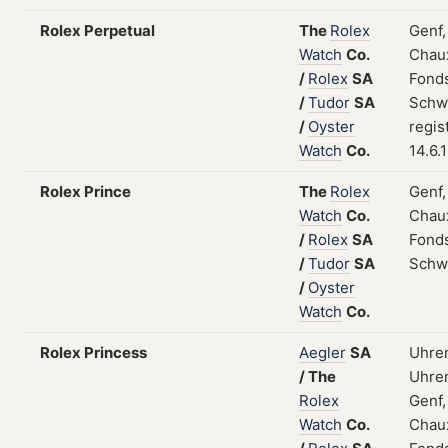
Rolex Perpetual
The
Rolex
Genf,
Watch
Co.
Chau
/
Rolex
SA
Fonds
/
Tudor
SA
Schw
/
Oyster
regis
Watch
Co.
14.6.
Rolex Prince
The
Rolex
Genf,
Watch
Co.
Chau
/
Rolex
SA
Fonds
/
Tudor
SA
Schw
/
Oyster
Watch
Co.
Rolex Princess
Aegler
SA
Uhre
/
The
Uhren
Rolex
Genf,
Watch
Co.
Chau