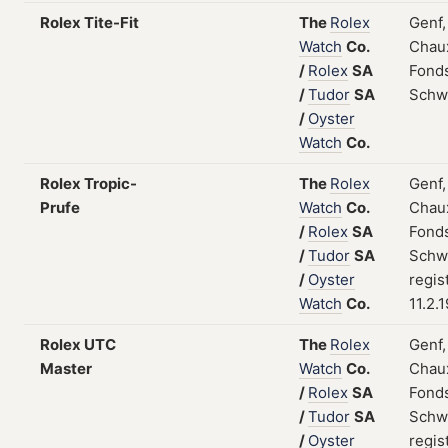
Rolex Tite-Fit
The
Rolex
Genf,
Watch
Co.
Chau
/
Rolex
SA
Fonds
/
Tudor
SA
Schw
/
Oyster
Watch
Co.
Rolex Tropic-
The
Rolex
Genf,
Prufe
Watch
Co.
Chau
/
Rolex
SA
Fonds
/
Tudor
SA
Schw
/
Oyster
regis
Watch
Co.
11.2.
Rolex UTC
The
Rolex
Genf,
Master
Watch
Co.
Chau
/
Rolex
SA
Fonds
/
Tudor
SA
Schw
/
Oyster
regis