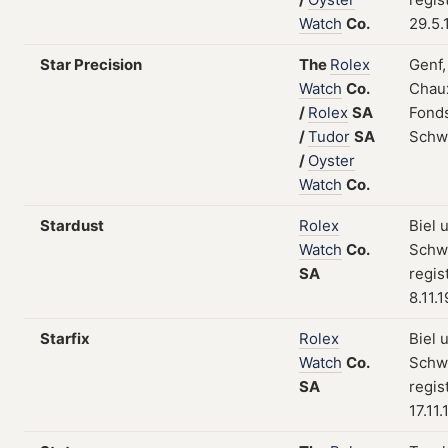
Watch
Co.
29.5.
Star Precision
The
Rolex
Genf,
Watch
Co.
Chau
/
Rolex
SA
Fonds
/
Tudor
SA
Schw
/
Oyster
Watch
Co.
Stardust
Rolex
Biel 
Watch
Co.
Schw
SA
regis
8.11.
Starfix
Rolex
Biel 
Watch
Co.
Schw
SA
regis
17.11.