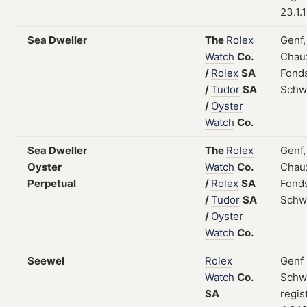
23.1.
Sea Dweller
The
Rolex
Genf,
Watch
Co.
Chau
/
Rolex
SA
Fonds
/
Tudor
SA
Schw
/
Oyster
Watch
Co.
Sea Dweller
The
Rolex
Genf,
Oyster
Watch
Co.
Chau
Perpetual
/
Rolex
SA
Fonds
/
Tudor
SA
Schw
/
Oyster
Watch
Co.
Seewel
Rolex
Genf 
Watch
Co.
Schw
SA
regis