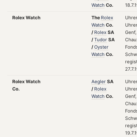
Watch
Co.
18.7.
Rolex Watch
The
Rolex
Uhre
Watch
Co.
Uhren
/
Rolex
SA
Genf,
/
Tudor
SA
Chau
/
Oyster
Fonds
Watch
Co.
Schw
regis
27.7.
Rolex Watch
Aegler
SA
Uhre
Co.
/
Rolex
Uhren
Watch
Co.
Genf,
Chau
Fonds
Schw
regis
19.7.