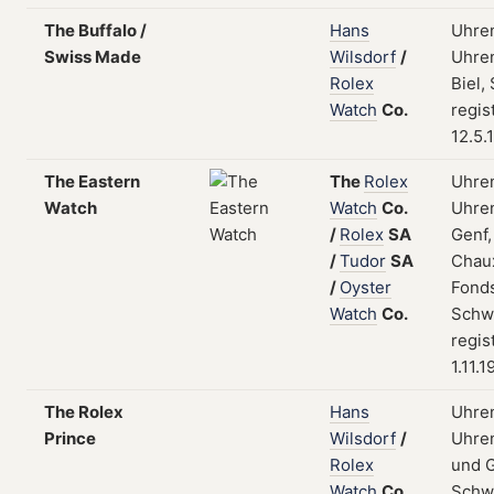
The Buffalo /
Hans
Uhre
Swiss Made
Wilsdorf
/
Uhren
Rolex
Biel,
Watch
Co.
regis
12.5.
The Eastern
The
Rolex
Uhre
Watch
Watch
Co.
Uhren
/
Rolex
SA
Genf,
/
Tudor
SA
Chau
/
Oyster
Fonds
Watch
Co.
Schw
regis
1.11.
The Rolex
Hans
Uhre
Prince
Wilsdorf
/
Uhren
Rolex
und G
Watch
Co.
Schw