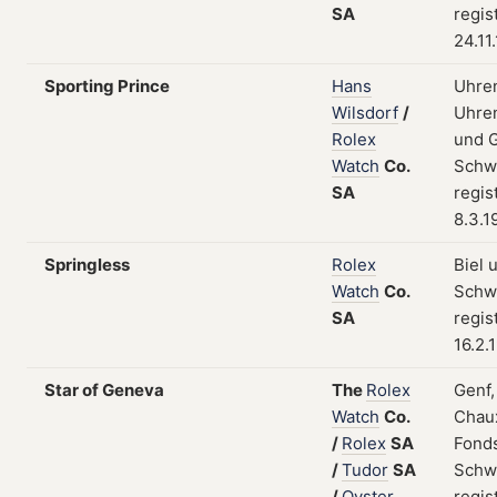
SA
regis
24.11
Sporting Prince
Hans
Uhre
Wilsdorf
/
Uhren
Rolex
und G
Watch
Co.
Schw
SA
regis
8.3.1
Springless
Rolex
Biel 
Watch
Co.
Schw
SA
regis
16.2.
Star of Geneva
The
Rolex
Genf,
Watch
Co.
Chau
/
Rolex
SA
Fonds
/
Tudor
SA
Schw
/
Oyster
regis