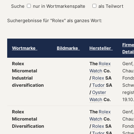
Suche
nur in Wortmarkenspalte
als Teilwort
Suchergebnisse für "Rolex" als ganzes Wort:
Firme
Wortmarke
Bildmarke
Hersteller
Deta
Rolex
The
Rolex
Genf,
Micrometal
Watch
Co.
Chau
Industrial
/
Rolex
SA
Fonds
diversification
/
Tudor
SA
Schw
/
Oyster
regis
Watch
Co.
19.10
Rolex
The
Rolex
Genf,
Micrometal
Watch
Co.
Chau
Diversification
/
Rolex
SA
Fonds
/
Tudor
SA
Schw