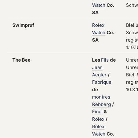
Watch
Co.
Schw
SA
Swimpruf
Rolex
Biel 
Watch
Co.
Schw
SA
regis
1.10.
The Bee
Les
Fils
de
Uhre
Jean
Uhren
Aegler
/
Biel,
Fabrique
regis
de
10.3.
montres
Rebberg
/
Final
&
Rolex
/
Rolex
Watch
Co.