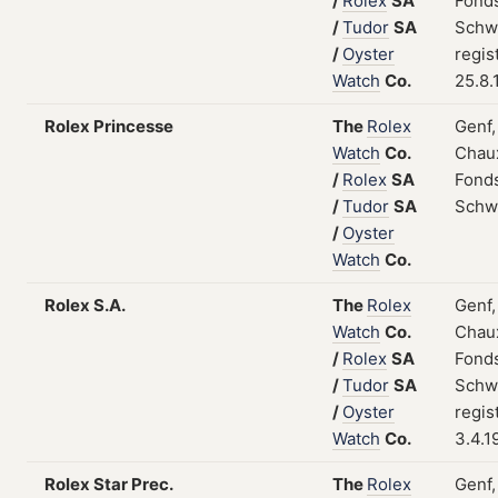
/
Rolex
SA
Fonds
/
Tudor
SA
Schw
/
Oyster
regis
Watch
Co.
25.8.
Rolex Princesse
The
Rolex
Genf,
Watch
Co.
Chau
/
Rolex
SA
Fonds
/
Tudor
SA
Schw
/
Oyster
Watch
Co.
Rolex S.A.
The
Rolex
Genf,
Watch
Co.
Chau
/
Rolex
SA
Fonds
/
Tudor
SA
Schw
/
Oyster
regis
Watch
Co.
3.4.1
Rolex Star Prec.
The
Rolex
Genf,