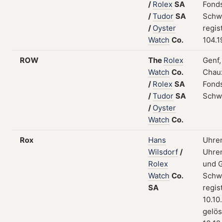
/
Rolex
SA
Fonds
/
Tudor
SA
Schw
/
Oyster
regis
Watch
Co.
104.1
ROW
The
Rolex
Genf,
Watch
Co.
Chau
/
Rolex
SA
Fonds
/
Tudor
SA
Schw
/
Oyster
Watch
Co.
Rox
Hans
Uhre
Wilsdorf
/
Uhren
Rolex
und G
Watch
Co.
Schw
SA
regis
10.10
gelö