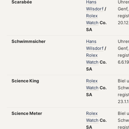
Scarabée
Hans
Uhren
Wilsdorf
/
Genf,
Rolex
regis
Watch
Co.
20.12
SA
Schwimmsicher
Hans
Uhren
Wilsdorf
/
Genf,
Rolex
regis
Watch
Co.
6.6.1
SA
Science King
Rolex
Biel 
Watch
Co.
Schw
SA
regis
23.1.
Science Meter
Rolex
Biel 
Watch
Co.
Schw
SA
regis