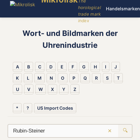
The
horological
Handelsmarken
trade mark
index
Wort- und Bildmarken der
Uhrenindustrie
A
B
C
D
E
F
G
H
I
J
K
L
M
N
O
P
Q
R
S
T
U
V
W
X
Y
Z
*
?
US Import Codes
×
🔍