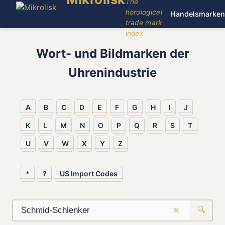
The
horological
Handelsmarken
trade mark
index
Wort- und Bildmarken der
Uhrenindustrie
A
B
C
D
E
F
G
H
I
J
K
L
M
N
O
P
Q
R
S
T
U
V
W
X
Y
Z
*
?
US Import Codes
×
🔍