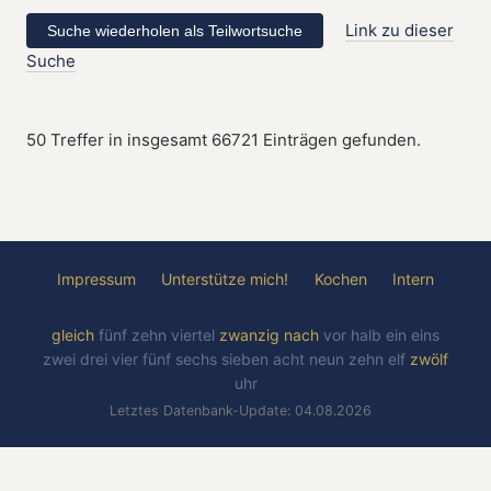
Link zu dieser
Suche
50 Treffer in insgesamt 66721 Einträgen gefunden.
Impressum
Unterstütze mich!
Kochen
Intern
gleich
fünf
zehn
viertel
zwanzig
nach
vor
halb
ein
eins
zwei
drei
vier
fünf
sechs
sieben
acht
neun
zehn
elf
zwölf
uhr
Letztes Datenbank-Update: 04.08.2026