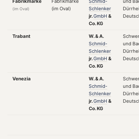
Fabrikmarke
Schmid-
und Ba
Schlenker
Dürrhe
(im Oval)
jr.
GmbH
&
Deutsc
Co.
KG
Trabant
W.
&
A.
Schwe
Schmid-
und Ba
Schlenker
Dürrhe
jr.
GmbH
&
Deutsc
Co.
KG
Venezia
W.
&
A.
Schwe
Schmid-
und Ba
Schlenker
Dürrhe
jr.
GmbH
&
Deutsc
Co.
KG