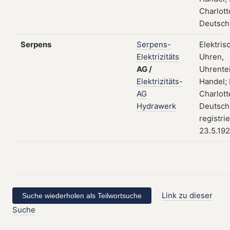
Charlott
Deutsch
Serpens
Serpens-
Elektris
Elektrizitäts
Uhren,
AG
/
Uhrentei
Elektrizitäts-
Handel; 
AG
Charlott
Hydrawerk
Deutsch
registri
23.5.19
Link zu dieser
Suche