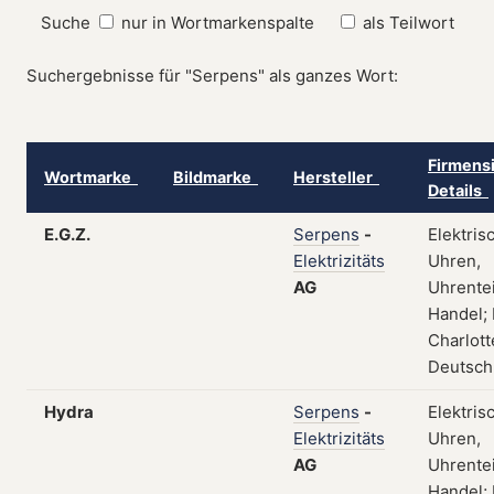
Suche
nur in Wortmarkenspalte
als Teilwort
Suchergebnisse für "Serpens" als ganzes Wort:
Firmensi
Wortmarke
Bildmarke
Hersteller
Details
E.G.Z.
Serpens
-
Elektris
Elektrizitäts
Uhren,
AG
Uhrentei
Handel; 
Charlott
Deutsch
Hydra
Serpens
-
Elektris
Elektrizitäts
Uhren,
AG
Uhrentei
Handel; 