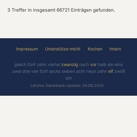
3 Treffer in insgesamt 66721 Einträgen gefunden.
Impressum
Unterstütze mich!
Kochen
Intern
gleich
fünf
zehn
viertel
zwanzig
nach
vor
halb
ein
eins
zwei
drei
vier
fünf
sechs
sieben
acht
neun
zehn
elf
zwölf
uhr
Letztes Datenbank-Update: 04.08.2026