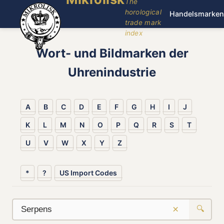
The
horological
Handelsmarken
trade mark
index
Wort- und Bildmarken der
Uhrenindustrie
A
B
C
D
E
F
G
H
I
J
K
L
M
N
O
P
Q
R
S
T
U
V
W
X
Y
Z
*
?
US Import Codes
×
🔍