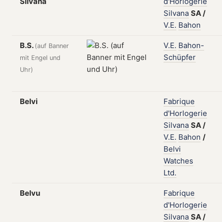
Silvana
d'Horlogerie
Silvana
SA
/
V.E.
Bahon
B.S.
V.E.
Bahon-
(auf Banner
Schüpfer
mit Engel und
Uhr)
Belvi
Fabrique
d'Horlogerie
Silvana
SA
/
V.E.
Bahon
/
Belvi
Watches
Ltd.
Belvu
Fabrique
d'Horlogerie
Silvana
SA
/