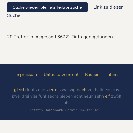
Link zu dieser
Suche
29 Treffer in insgesamt 66721 Einträgen gefunden.
Impressum
Unterstütze mich!
Kochen
Intern
gleich
fünf
zehn
viertel
zwanzig
nach
vor
halb
ein
eins
zwei
drei
vier
fünf
sechs
sieben
acht
neun
zehn
elf
zwölf
uhr
Letztes Datenbank-Update: 04.08.2026