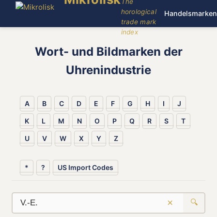
The
horological
Handelsmarken
trade mark
index
Wort- und Bildmarken der
Uhrenindustrie
A
B
C
D
E
F
G
H
I
J
K
L
M
N
O
P
Q
R
S
T
U
V
W
X
Y
Z
*
?
US Import Codes
×
🔍