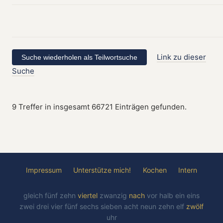
Link zu dieser
Suche
9 Treffer in insgesamt 66721 Einträgen gefunden.
Impressum
Unterstütze mich!
Kochen
Intern
gleich
fünf
zehn
viertel
zwanzig
nach
vor
halb
ein
eins
zwei
drei
vier
fünf
sechs
sieben
acht
neun
zehn
elf
zwölf
uhr