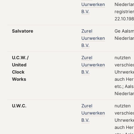
Uurwerken
Niederla
B.V.
registrie
22.10.19
Salvatore
Zurel
Ge Aalsm
Uurwerken
Niederla
B.V.
U.C.W. /
Zurel
nutzten
United
Uurwerken
verschie
Clock
B.V.
Uhrwerk
Works
auch Her
etc.; Aal
Niederla
U.W.C.
Zurel
nutzten
Uurwerken
verschie
B.V.
Uhrwerk
auch Her