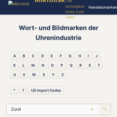
The
horological
Handelsmarken
trade mark
index
Wort- und Bildmarken der
Uhrenindustrie
A
B
C
D
E
F
G
H
I
J
K
L
M
N
O
P
Q
R
S
T
U
V
W
X
Y
Z
*
?
US Import Codes
×
🔍