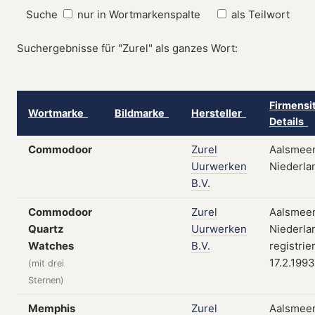
Suche
nur in Wortmarkenspalte
als Teilwort
Suchergebnisse für "Zurel" als ganzes Wort:
Firmensi
Wortmarke
Bildmarke
Hersteller
Details
Commodoor
Zurel
Aalsmeer
Uurwerken
Niederla
B.V.
Commodoor
Zurel
Aalsmeer
Quartz
Uurwerken
Niederla
Watches
B.V.
registrie
17.2.1993
(mit drei
Sternen)
Memphis
Zurel
Aalsmeer