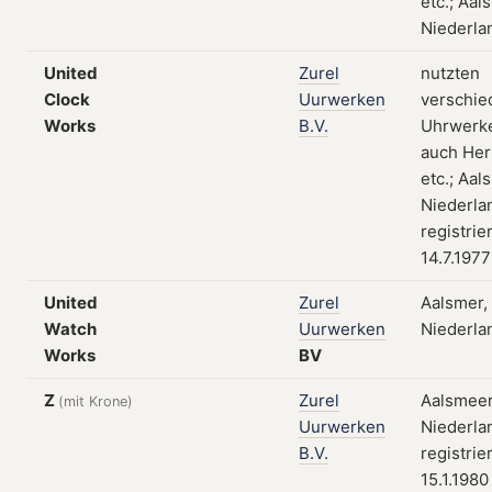
etc.; Aal
Niederla
United
Zurel
nutzten
Clock
Uurwerken
verschie
Works
B.V.
Uhrwerk
auch Her
etc.; Aal
Niederla
registrie
14.7.1977
United
Zurel
Aalsmer,
Watch
Uurwerken
Niederla
Works
BV
Z
Zurel
Aalsmeer
(mit Krone)
Uurwerken
Niederla
B.V.
registrie
15.1.1980